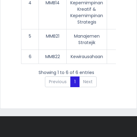
4
MMB14
Kepemimpinan
3
Kreatif &
Kepemimpinan
Strategis
5
MMB21
Manajemen
3
Stratejik
6
MMB22
Kewirausahaan
3
Showing 1 to 6 of 6 entries
Previous
1
Next