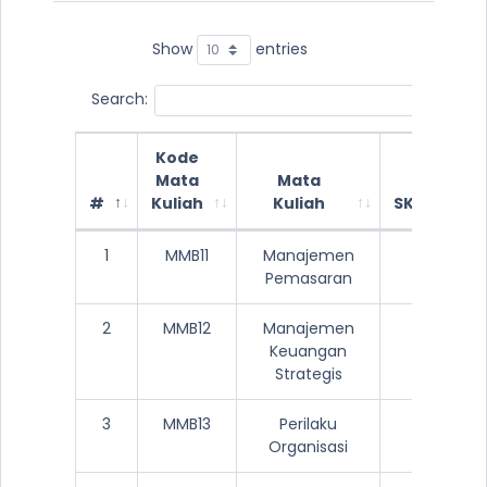
Show
entries
Search:
Kode
Mata
Mata
#
Kuliah
Kuliah
SKS
S
1
MMB11
Manajemen
3
Pemasaran
2
MMB12
Manajemen
3
Keuangan
Strategis
3
MMB13
Perilaku
3
Organisasi