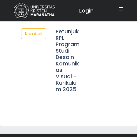
Login
Petunjuk
Kembali
RPL
Program
Studi
Desain
Komunik
asi
Visual -
Kurikulu
m 2025